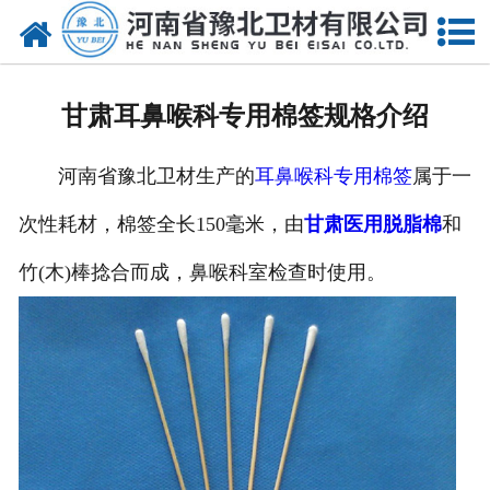
网站首页
关于我们
甘肃耳鼻喉科专用棉签规格介绍
新闻动态
河南省豫北卫材生产的
耳鼻喉科专用棉签
属于一
产品中心
次性耗材，棉签全长150毫米，由
甘肃医用脱脂棉
和
资质荣誉
竹(木)棒捻合而成，鼻喉科室检查时使用。
厂房设备
人才招聘
联系我们