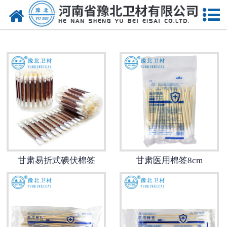
网站首页
甘肃医用脱脂棉
甘肃医用纱布
甘肃无纺布
甘肃医用棉签
甘肃显影纱布
甘肃易折式碘伏棉签
甘肃医用棉签8cm
甘肃医用口罩帽
甘肃医用包类
甘肃医用手套