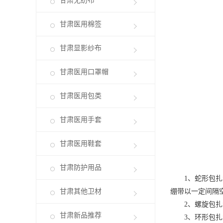
甘肃无纺布
甘肃医用棉签
甘肃显影纱布
甘肃医用口罩帽
甘肃医用包类
甘肃医用手套
甘肃医用鞋套
甘肃防护用品
1、蛇形包扎
甘肃其他卫材
绷带以一定间隔
2、螺旋包扎法
甘肃新品推荐
3、环形包扎法