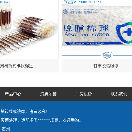
肃易折式碘伏棉签
甘肃脱脂棉球
产品中心
资质荣誉
厂房设备
联系我们
 by严禁转载或镜像，违者必究！
灭菌处理，适配多类******场景，欢迎垂询。
泰州