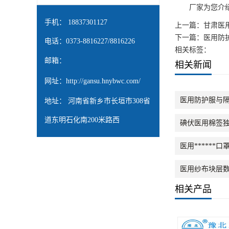
厂家为您介绍的
手机： 18837301127
上一篇：
甘肃医
下一篇：
医用防
电话：0373-8816227/8816226
相关标签：
邮箱：
相关新闻
网址：
http://gansu.hnybwc.com/
医用防护服与
地址： 河南省新乡市长垣市308省
道东明石化南200米路西
碘伏医用棉签
医用*****
医用纱布块层
相关产品