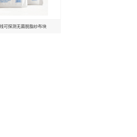
射线可探测无菌脱脂纱布块