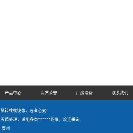
产品中心
资质荣誉
厂房设备
联系我们
 by严禁转载或镜像，违者必究！
灭菌处理，适配多类******场景，欢迎垂询。
泰州