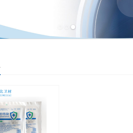
Previous slide
Next slide
布