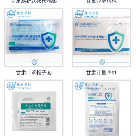
甘肃易折式碘伏棉签
甘肃脱脂棉球
甘肃口罩帽子套
甘肃计量垫巾