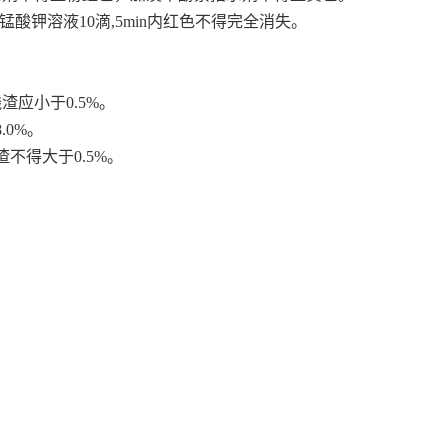
锰酸钾溶液10滴,5min内红色不得完全消失。
渣应小于0.5%。
.0%。
不得大于0.5%。