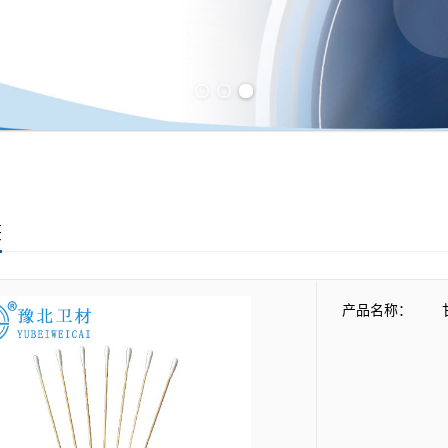
Previous slide
Next slide
签
产品名称：