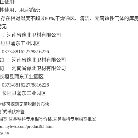
止使用;
性使用，用后销毁;
存在相对湿度不超过80%,干燥通风、清洁、无腐蚀性气体的库
暂无
】：河南省豫北卫材有限公司
垣县蒲东工业园区
3-8816227/8816226
位】：河南省豫北卫材有限公司
称】：河南省豫北卫材有限公司
长垣县蒲东工业园区
3-8816227/8816226
：长垣县蒲东工业园区
射线可探测无菌脱脂纱布块
折式碘伏棉签
棉签,耳鼻喉科专用棉签价格,耳鼻喉科专用棉签批发
nsu.hnybwc.com/product93.html
6-15