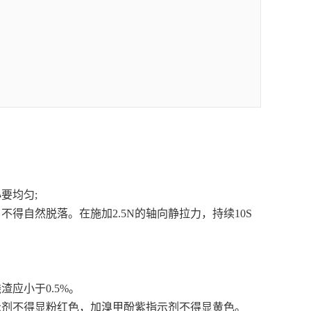
要均匀;
得自然脱落。在施加2.5N的轴向静拉力，持续10S
渣应小于0.5%。
指示剂不得显粉红色，加溴甲酚紫指示剂不得显黄色。