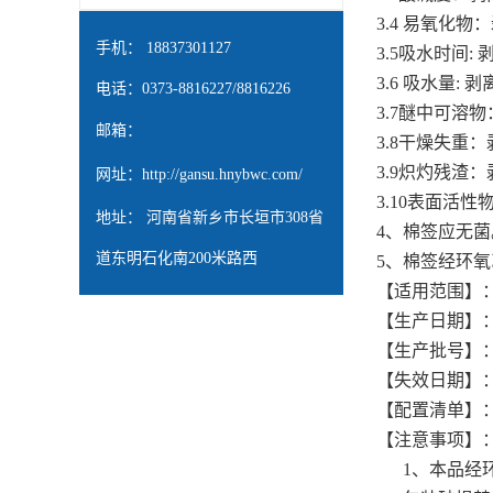
3.4 易氧化
手机： 18837301127
3.5吸水时间
3.6 吸水量
电话：0373-8816227/8816226
3.7醚中可溶
邮箱：
3.8干燥失重
3.9炽灼残渣
网址：
http://gansu.hnybwc.com/
3.10表面活
地址： 河南省新乡市长垣市308省
4、棉签应无菌
道东明石化南200米路西
5、棉签经环氧
【适用范围】：
【生产日期】
【生产批号】
【失效日期】
【配置清单】
【注意事项】
1、本品经环