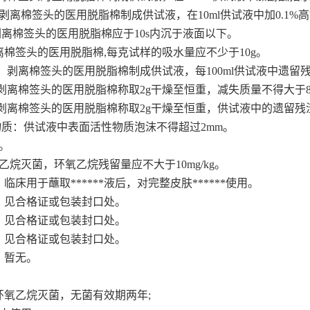
物：剥离棉签头的医用脱脂棉制成供试液，在10ml供试液中加0.1%高
: 剥离棉签头的医用脱脂棉应于10s内沉于液面以下。
: 剥离棉签头的医用脱脂棉,每克试样的吸水量应不少于10g。
物：剥离棉签头的医用脱脂棉制成供试液，每100ml供试液中遗留残
：剥离棉签头的医用脱脂棉称取2g干燥至恒重，减失质量不得大于8
：剥离棉签头的医用脱脂棉称取2g干燥至恒重，供试液中的遗留残渣
性物质：供试液中表面活性物质泡沫不得超过2mm。
。
乙烷灭菌，环氧乙烷残留量应不大于10mg/kg。
临床用于蘸取******液后，对完整皮肤******使用。
：见合格证或包装封口处。
：见合格证或包装封口处。
：见合格证或包装封口处。
：暂无。
：
氧乙烷灭菌，无菌有效期两年;