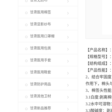
甘肃无纺布
甘肃医用棉签
甘肃显影纱布
甘肃医用口罩帽
甘肃医用包类
【产品名称】
【规格型号】：8c
甘肃医用手套
【结构组成】
【产品性能】
甘肃医用鞋套
2、结合牢固度
作用下，棉头
甘肃防护用品
3、棉签头性能
甘肃其他卫材
3.1白度:剥离
3.2水中可溶
甘肃新品推荐
3.3酸碱度：