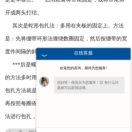
开成两头打结。
其次是蛇形包扎法：多用在夹板的固定上。方法
是：先将绷带环形法缠绕数圈固定，然后按绷带的宽
度作间隔的斜着上缠或下缠即成。
在线客服
***后是螺旋包扎法：这种
甘肃医用纱布绷带
包扎
欢迎您的咨询，期待为您服务!
的方法多时用于粗细都差不多的地方，如胳膊等。其
您好呀～很高兴为您服务！😊 有什么问
题都可以跟我说哦。
包扎方法就是先采用环形的包扎方法进行包扎，然后
再按照每圈依次向前移动三分之一或者三分之二的方
法进行包扎，从而形成螺旋形。