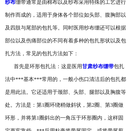
纱布
绷带通常是由棉布以及纱布采用特殊的工艺进行
甘肃医用鞋套
制作而成的，适用于身体各个部位如头部、腹胸部以
甘肃防护用品
及四肢与尾部的包扎等。同时医用纱布绷还可以根据
甘肃其他卫材
部位以及伤痛部位的不同有着多种的包扎形状以及包
扎方法，常见的包扎方法如下：
甘肃新品推荐
首先是环形包扎法：这是医用
甘肃纱布绷带
包扎
法中***基本***常用的，一般小伤口清洁后的包扎都
是用此法。它还适用于颈部、头部、腿部以及胸腹等
处。方法是：第1圈环绕稍做斜状，第2圈、第3圈做
环形，并将第1圈斜出的一角压于环形圈内，这样固
定更牢靠些。***后用粘膏将带尾固定，或将带尾剪