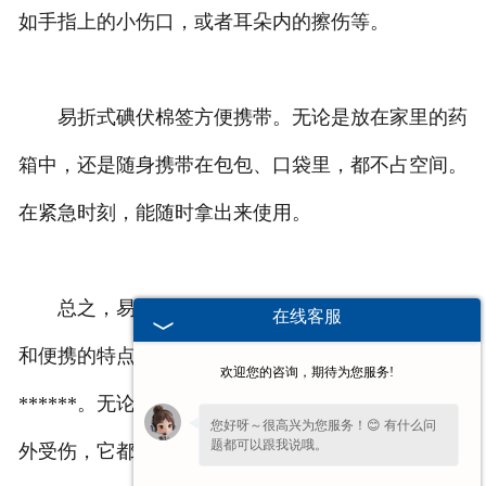
如手指上的小伤口，或者耳朵内的擦伤等。
易折式碘伏棉签方便携带。无论是放在家里的药
箱中，还是随身携带在包包、口袋里，都不占空间。
在紧急时刻，能随时拿出来使用。
总之，易折式碘伏棉签以其便捷、卫生、******
在线客服
和便携的特点，为我们处理伤口提供了安全的
欢迎您的咨询，期待为您服务!
******。无论是家庭日常的小擦伤，还是外出时的意
您好呀～很高兴为您服务！😊 有什么问
题都可以跟我说哦。
外受伤，它都是值得信赖的好帮手。让我们在面对各