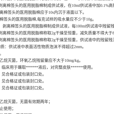
：剥离棉签头的医用脱脂棉制成供试液，在10ml供试液中加0.1%高
:剥离棉签头的医用脱脂棉应于10s内沉于液面以下。
剥离棉签头的医用脱脂棉,每克试样的吸水量应不少于10g。
物：剥离棉签头的医用脱脂棉制成供试液，每100ml供试液中残留残
：剥离棉签头的医用脱脂棉称取2g干燥至恒重，减失质量不得大于8
：剥离棉签头的医用脱脂棉称取2g干燥至恒重，供试液中的残留残渣
性物质：供试液中表面活性物质泡沫不得超过2mm。
。
乙烷灭菌，环氧乙烷残留量应不大于10mg/kg。
临床用于蘸取******液后，对完整皮肤******使用。
：见合格证或包装封口处。
：见合格证或包装封口处。
：见合格证或包装封口处。
：
氧乙烷灭菌，无菌有效期两年；
禁止使用；