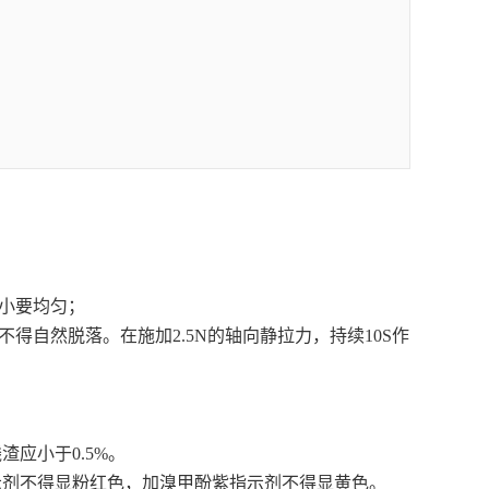
小要均匀；
得自然脱落。在施加2.5N的轴向静拉力，持续10S作
渣应小于0.5%。
指示剂不得显粉红色，加溴甲酚紫指示剂不得显黄色。