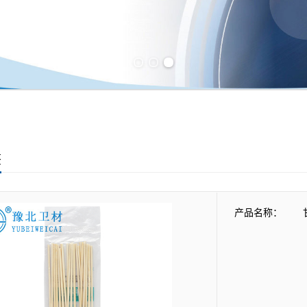
Previous slide
Next slide
签
产品名称：