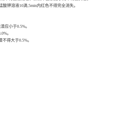
锰酸钾溶液10滴,5min内红色不得完全消失。
渣应小于0.5%。
.0%。
不得大于0.5%。