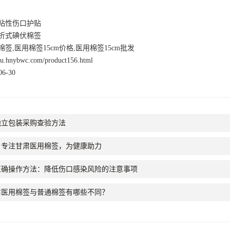
粘性伤口护贴
折式碘伏棉签
签,医用棉签15cm价格,医用棉签15cm批发
nsu.hnybwc.com/product156.html
6-30
独立包装采购查验方法
：专注甘肃医用棉签，为健康助力
正确操作方法：降低伤口感染风险的注意事项
肃医用棉签与普通棉签有哪些不同？