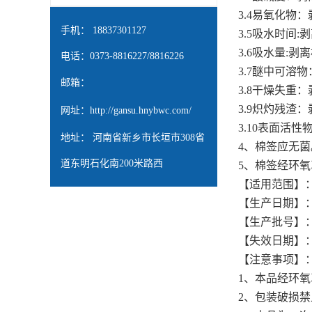
3.4易氧化物
手机： 18837301127
3.5吸水时间
3.6吸水量:
电话：0373-8816227/8816226
3.7醚中可溶
邮箱：
3.8干燥失重
3.9炽灼残渣
网址：
http://gansu.hnybwc.com/
3.10表面活
地址： 河南省新乡市长垣市308省
4、棉签应无菌
道东明石化南200米路西
5、棉签经环氧
【适用范围】：
【生产日期】
【生产批号】
【失效日期】
【注意事项】
1、本品经环
2、包装破损