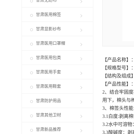
甘肃无纺布
甘肃医用棉签
甘肃显影纱布
甘肃医用口罩帽
甘肃医用包类
【产品名称】
【规格型号】：8c
甘肃医用手套
【结构及组成
【产品性能】
甘肃医用鞋套
2、结合牢固度
用下，棉头与
甘肃防护用品
3、棉签头性能
甘肃其他卫材
3.1白度:剥离
3.2水中可溶
甘肃新品推荐
3.3酸碱度：