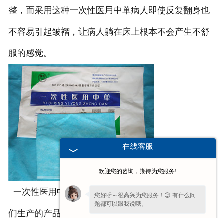
整，而采用这种一次性医用中单病人即使反复翻身也
不容易引起皱褶，让病人躺在床上根本不会产生不舒
服的感觉。
在线客服
欢迎您的咨询，期待为您服务!
一次性医用中单是我们公司具有代表性的产品，我
您好呀～很高兴为您服务！😊 有什么问
题都可以跟我说哦。
们生产的产品不论是在卫生还是在质量上都绝对安全