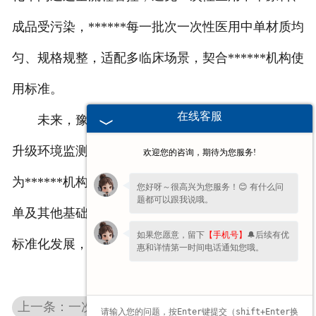
成品受污染，******每一批次一次性医用中单材质均
匀、规格规整，适配多临床场景，契合******机构使
用标准。
在线客服
未来，豫北卫材将持续优化净化车间运维管理，
升级环境监测技术，以更严苛的标准把控生产环境，
欢迎您的咨询，期待为您服务!
为******机构提供合规、稳定、适配的一次性医用中
您好呀～很高兴为您服务！😊 有什么问
题都可以跟我说哦。
单及其他基础医用耗材，助力医用耗材行业规范化、
如果您愿意，留下
【手机号】
🔔后续有优
标准化发展，为临床护理工作提供可靠的基础支撑。
惠和详情第一时间电话通知您哦。
上一条：一次性医用中单使用误区：这些细节你可能忽略了