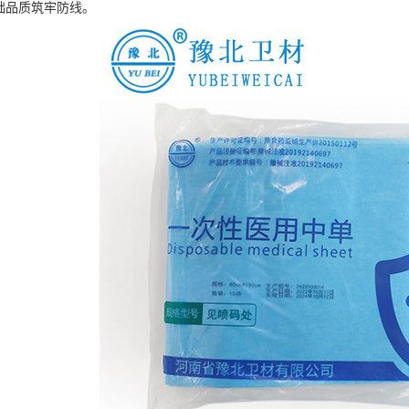
础品质筑牢防线。