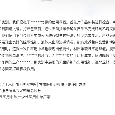
测，我们模拟了******常见的使用场景。首先对产品包装进行检查，
菌日期与批号。打开包装前，通过灭菌指示条确认产品已完成环氧乙烷灭
们使用专门仪器对中单表面进行微生物检测，检测结果显示，产品表面
单展现出良好的阻隔性能，液体未出现渗透情况，能有效避免床品受到污
时，这款一次性医用中单也表现出便捷性。材质柔软且不易起皱，展开后能
传统床单清洗、******的环节，为******节约了后勤成本，同时降低
的生产******，到实测中展现的无菌防护与实用性能，豫北卫材一次
率方面发挥着积极作用。
 / 手术止血 / 创面护理│甘肃医用纱布块正确使用方法
护服与隔离衣采购概念区分
性医用中单,一次性医用中单厂家