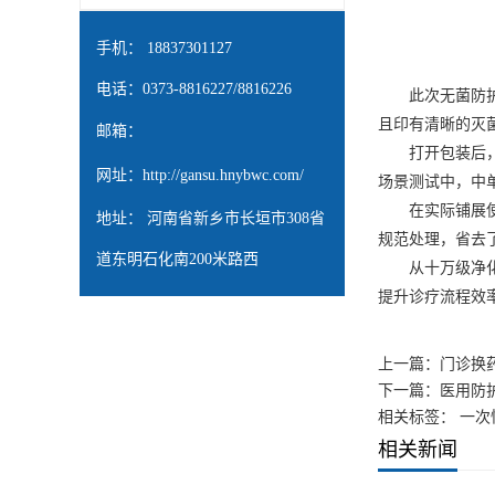
手机： 18837301127
电话：0373-8816227/8816226
此次无菌防护实
且印有清晰的灭
邮箱：
打开包装后，我
网址：
http://gansu.hnybwc.com/
场景测试中，中
在实际铺展使用
地址： 河南省新乡市长垣市308省
规范处理，省去了
道东明石化南200米路西
从十万级净化车间
提升诊疗流程效
上一篇：
门诊换药
下一篇：
医用防
相关标签： 一次
相关新闻