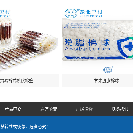
肃易折式碘伏棉签
甘肃脱脂棉球
产品中心
资质荣誉
厂房设备
联系我们
 by严禁转载或镜像，违者必究！