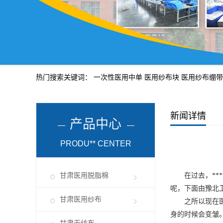
热门搜索关键词：
一次性医用中单
医用纱布块
医用纱布绷带
新闻详情
产品中心
PRODU** CENTER
甘肃医用脱脂棉
在过去，**
呢，下面由豫北
甘肃医用纱布
之所以现在
身的时候会变皱