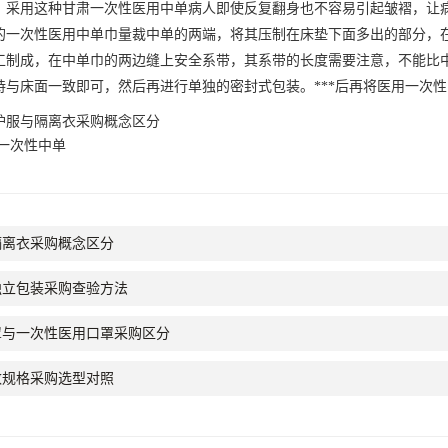
。采用这种
甘肃一次性医用中单
病人即使反复翻身也不容易引起皱褶，让
的一次性医用中单巾量裁中单的两端，将其压制在床垫下面多出的部分，
工制成，在中单巾的两边缝上安全系带，其系带的长度需要注意，不能比
持与床面一致即可，然后再进行单独的密封式包装。
***后再将医用一次
护服与隔离衣采购概念区分
一次性中单
隔离衣采购概念区分
独立包装采购查验方法
*口罩与一次性医用口罩采购区分
数规格采购选型对照