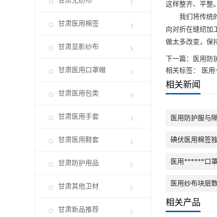
甘肃无纺布
这样整齐、平整
我们将传统
甘肃医用棉签
向对折在缝纫加
做太多改变，保
甘肃显影纱布
下一篇：
医用防
甘肃医用口罩帽
相关标签： 医用
相关新闻
甘肃医用包类
甘肃医用手套
医用防护服与
甘肃医用鞋套
碘伏医用棉签
医用*****
甘肃防护用品
医用纱布块层
甘肃其他卫材
相关产品
甘肃新品推荐