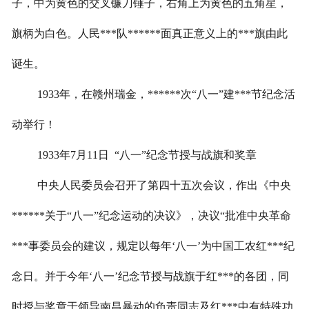
子，中为黄色的交叉镰刀锤子，右角上为黄色的五角星，
旗柄为白色。人民***队******面真正意义上的***旗由此
诞生。
1933
年，在赣州瑞金，
******次
“八一”建***节纪念活
动举行！
1933
年
7
月
11
日
“八一”纪念节授与战旗和奖章
中央人民委员会召开了第四十五次会议，作出《中央
******关于
“八一”纪念运动的决议》，决议“批准中央革命
***事委员会的建议，规定以每年‘八一’为中国工农红***纪
念日。并于今年‘八一’纪念节授与战旗于红***的各团，同
时授与奖章于领导南昌暴动的负责同志及红***中有特殊功