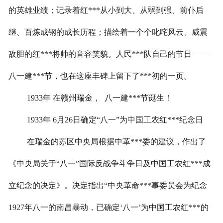
的英雄业绩；记录着红***从小到大、从弱到强、前仆后
继、百炼成钢的成长历程；描绘着一个个叱咤风云、威震
敌胆的红***将帅的音容笑貌。人民***队自己的节日
——
八一建***节，也在这座丰碑上留下了***初的一页。
1933
年
在赣州瑞金，
八一建***节诞生！
1933
年
6
月
26
日
确定
“八一”为中国工农红***纪念日
在瑞金的苏区中央局根据中革***委的建议，作出了
《中央局关于
“八一”国际反战争斗争日及中国工农红***成
立纪念的决定》。决定指出“中央革命***事委员会为纪念
1927
年八一的南昌暴动，已确定‘八一’为中国工农红***的