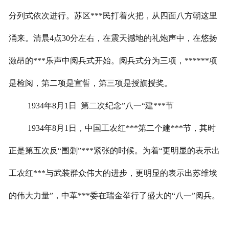
分列式依次进行。苏区***民打着火把，从四面八方朝这里
涌来。清晨
4
点
30
分左右，在震天撼地的礼炮声中，在悠扬
激昂的***乐声中阅兵式开始。阅兵式分为三项，******项
是检阅，第二项是宣誓，第三项是授旗授奖。
1934
年
8
月
1
日
第二次纪念
”八一“建***节
1934
年
8
月
1
日，中国工农红***第二个建***节，其时
正是第五次反“围剿”***紧张的时候。为着“更明显的表示出
工农红***与武装群众伟大的进步，更明显的表示出苏维埃
的伟大力量”，中革***委在瑞金举行了盛大的“八一”阅兵。