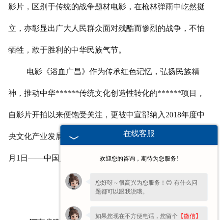
影片，区别于传统的战争题材电影，在枪林弹雨中屹然挺
立，亦彰显出广大人民群众面对残酷而惨烈的战争，不怕
牺牲，敢于胜利的中华民族气节。
电影《浴血广昌》作为传承红色记忆，弘扬民族精
神，推动中华******传统文化创造性转化的******项目，
自影片开拍以来便饱受关注，更被中宣部纳入
2018
年度中
在线客服
央文化产业发展专项资金资助项目。而此番影片选择定档
8
月
1
日——中国人民*********建***纪念日。
欢迎您的咨询，期待为您服务!
再过两天就是
您好呀～很高兴为您服务！😊 有什么问
题都可以跟我说哦。
八一建***节
如果您现在不方便电话，您留个
【微信】