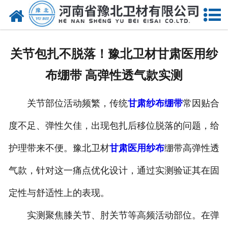
网站首页
关于我们
关节包扎不脱落！豫北卫材甘肃医用纱
新闻动态
布绷带 高弹性透气款实测
产品中心
关节部位活动频繁，传统
甘肃纱布绷带
常因贴合
资质荣誉
度不足、弹性欠佳，出现包扎后移位脱落的问题，给
厂房设备
护理带来不便。豫北卫材
甘肃医用纱布
绷带高弹性透
人才招聘
气款，针对这一痛点优化设计，通过实测验证其在固
定性与舒适性上的表现。
联系我们
实测聚焦膝关节、肘关节等高频活动部位。在弹