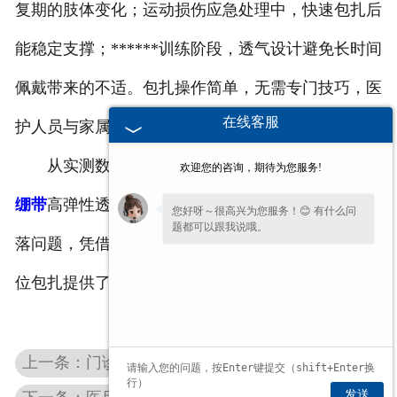
复期的肢体变化；运动损伤应急处理中，快速包扎后
能稳定支撑；******训练阶段，透气设计避免长时间
佩戴带来的不适。包扎操作简单，无需专门技巧，医
在线客服
护人员与家属均可便捷使用。
从实测数据到场景应用，豫北卫材
甘肃医用纱布
欢迎您的咨询，期待为您服务!
绷带
高弹性透气款以贴合关节活动的弹性设计解决脱
您好呀～很高兴为您服务！😊 有什么问
题都可以跟我说哦。
落问题，凭借合规透气性能提升佩戴体验，为关节部
位包扎提供了可靠选择。
上一条：门诊换药 / 手术止血 / 创面护理│甘肃医用纱布块正确使用方法
发送