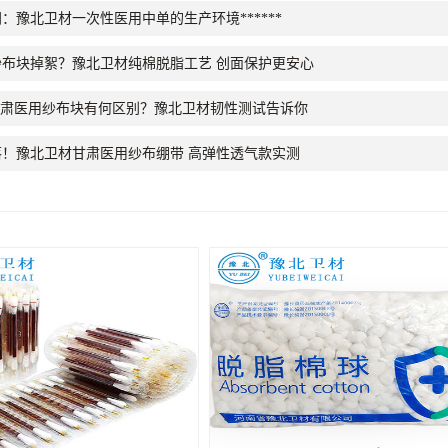
：豫北卫材一次性医用中单的生产环境******
布块掉絮？豫北卫材纯棉脱脂工艺 创面保护更安心
甘肃医用纱布块有何区别？豫北卫材韧性测试告诉你
！豫北卫材甘肃医用纱布绷带 高弹性透气款实测