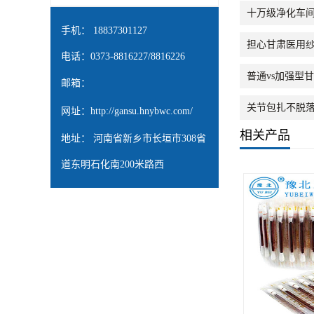
十万级净化车间
手机： 18837301127
担心甘肃医用纱
电话：0373-8816227/8816226
普通vs加强型
邮箱：
关节包扎不脱落
网址：
http://gansu.hnybwc.com/
相关产品
地址： 河南省新乡市长垣市308省
道东明石化南200米路西