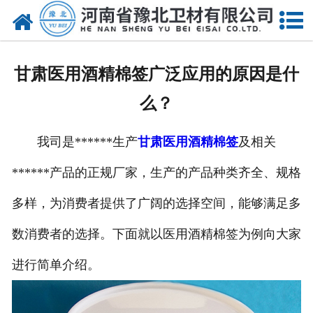
网站首页
关于我们
甘肃医用酒精棉签广泛应用的原因是什
新闻动态
么？
产品中心
我司是******生产
甘肃医用酒精棉签
及相关
资质荣誉
******产品的正规厂家，生产的产品种类齐全、规格
厂房设备
多样，为消费者提供了广阔的选择空间，能够满足多
人才招聘
数消费者的选择。下面就以医用酒精棉签为例向大家
进行简单介绍。
联系我们