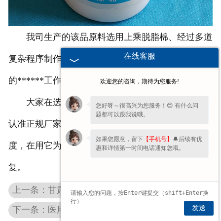
我司生产的该品原料选用上乘脱脂棉、经过多道
在线客服
复杂程序制作而成，在生产过程中对产品进行了彻底
的******工作，能够******产品的无菌性和清洁度。
欢迎您的咨询，期待为您服务!
大家在选择医用酒精棉签及相关卫生用品时，要
您好呀～很高兴为您服务！😊 有什么问
题都可以跟我说哦。
认准正规厂家，这样产品才能在根源******其卫生程
如果您愿意，留下
【手机号】
🔔后续有优
度，在用它为伤口进行******时才能更有利于伤口恢
惠和详情第一时间电话通知您哦。
复。
上一条：甘肃医用碘伏棉签能够加速伤口愈合
发送
下一条：医用防护服与隔离衣采购概念区分