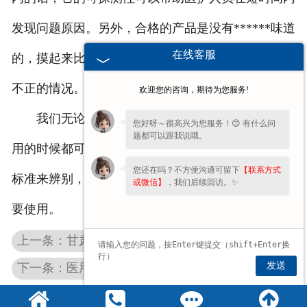
发现问题原因。另外，合格的产品是没有******味道
在线客服
的，摸起来比较柔软，绝对不会出现粗糙或者是颜色
不正的情况。
欢迎您的咨询，期待为您服务!
我们无论是在购买的时候，还是在******机构使
您好呀～很高兴为您服务！😊 有什么问
题都可以跟我说哦。
用的时候都可以根据上述提到的合格产品应该具有的
您还在吗？不方便沟通可留下
【联系方式
标准来辨别，如果发现
医用纱布垫
不合格的话坚决不
或微信】
，我们后续回访。✨
要使用。
上一条：甘肃医用碘伏棉签不一样的******和作用
发送
下一条：医用防护服与隔离衣采购概念区分