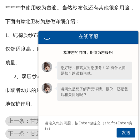
******中使用较为普遍。当然纱布包还有其他很多用途，
下面由豫北卫材为您做详细介绍：
1、纯棉质纱布。在棉被、蚕丝被的内里中使用，因为其不
在线客服
仅舒适度高，质感柔软，而且有助于提升******者的睡眠
欢迎您的咨询，期待为您服务!
质量。
您好呀～很高兴为您服务！😊 有什么问
题都可以跟我说哦。
2
、双层纱布。这种纱布包可以用来制成生活中用的面
请问您是想了解产品详情、报价，还是售
巾或者幼儿的尿布，这对婴儿的皮肤直接接触有非常良好
后相关问题呢？
地保护作用。
上一条：甘肃耳鼻喉棉签
发送
下一条：甘肃易折式碘伏棉签