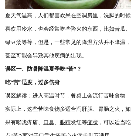
夏天气温高，人们都喜欢呆在空调房里，洗脚的时候
喜欢用冷水，也会经常吃些降火的东西，比如苦瓜、
绿豆汤等等，但是，一些常见的降温方法并不降温，
甚至可能会导致其他
疾病
的出现。
误区一、
防暑
降温夏季吃“苦”？
吃“苦”适度，过多伤身
误区解读：进入高温时节，餐桌上会流行苦味
食物
。
实际上，这些苦味食物多适合泻肝胆、胃肠之火，如
果有喉咙疼痛、
口臭
、
眼睛
发红等
症状
，可以适当吃
点“苦”;而对于口舌生疮等心火症状则不适用。