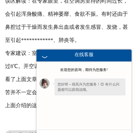
误区解读：在专家眼里，在空调房里待的时间过长，
会引起浑身酸痛、精神萎靡、食欲不振。有时还由于
鼻腔过于干燥而发生鼻出血或者发生感冒、发烧，甚
至引起************、肺炎等。
专家建议：室内温度不要低于27℃，室内外温差不超
在线客服
过8℃。开空调的房间不要长期关闭，要经常通风。
欢迎您的咨询，期待为您服务!
看了上面文章大家应该知道一些夏季降温的误区，吃
您好呀～很高兴为您服务！😊 有什么问
题都可以跟我说哦。
苦并不一定会降火，喝绿豆汤也不是所有人都适宜，
上面介绍的这些大家都要注意。
看到您停留许久啦，如果暂时不方便打
字，可以留下您的
【电话】
🔔我会尽快回
复您。