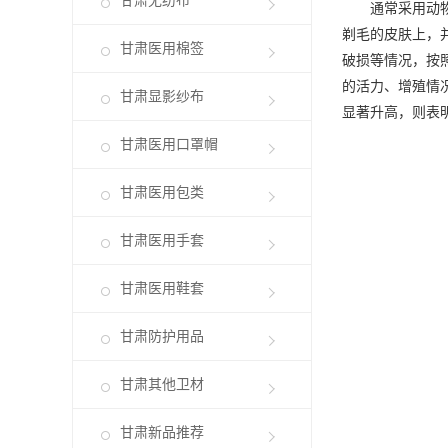
甘肃无纺布
通常采用动物试
剃毛的皮肤上，并
甘肃医用棉签
破损等情况，按
的活力、增殖情况
甘肃显影纱布
显著升高，则表
甘肃医用口罩帽
甘肃医用包类
甘肃医用手套
甘肃医用鞋套
甘肃防护用品
甘肃其他卫材
甘肃新品推荐