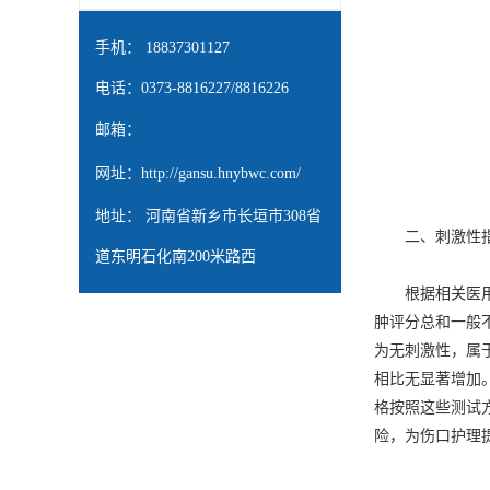
手机： 18837301127
电话：0373-8816227/8816226
邮箱：
网址：
http://gansu.hnybwc.com/
地址： 河南省新乡市长垣市308省
二、刺激性指
道东明石化南200米路西
根据相关医用标准，如
肿评分总和一般不
为无刺激性，属
相比无显著增加
格按照这些测试
险，为伤口护理提供