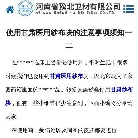
网站首页
关于我们
使用甘肃医用纱布块的注意事项须知一
新闻动态
二
产品中心
在******临床上经常会使用到，平时生活中很多
资质荣誉
时候我们也会用到
甘肃医用纱布
块，因此它成为了家
厂房设备
庭药箱里面的******品。很多人虽然会使用
甘肃纱布
人才招聘
块
，但有一些小细节很少注意到，下面小编将分享给
大家。
联系我们
在使用前，受伤处以及周围的皮肤都要进行