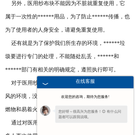
另外，医用纱布块不能因为不脏就重复使用，它
属于一次性的******用品，为了防止******传播，也
为了使用者的人身安全，请避免重复使用。
还有就是为了保护我们所生存的环境，******垃
圾要进行专门的处理，不能随处乱丢，******和
******部门有相关的明确规定，遵照执行即可。
在线客服
对于医用纱布块平时的存放，我们要选择干燥通
风的环境，没有刺激性的污染气体，还有就是远离易
欢迎您的咨询，期待为您服务!
燃物和易着火地带。
您好呀～很高兴为您服务！😊 有什么问
题都可以跟我说哦。
通过对医用纱布块使用细节的一些介绍，相信很