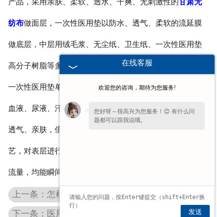
产品，采用亲肤、柔软、透水、干爽、无刺激性的
甘肃无
纺布
做面层，一次性医用垫以防水、透气、柔软的流延膜
做底层，中层用绒毛浆、无尘纸、卫生纸、一次性医用垫
在线客服
高分子树脂等多种材料做为吸水芯层。
一次性医用垫单广泛应用于******、家庭护理等领域，对
欢迎您的咨询，期待为您服务!
血液、尿液、汗液等快速吸收，一次性医用垫表面干爽、
您好呀～很高兴为您服务！😊 有什么问
题都可以跟我说哦。
透气、亲肤，倍感舒适。快速吸收设计：采用******工
艺，对表层进行速渗处理，能持快速下渗，不管有多大的
流量，均能瞬间吸收不会因流量大而侧漏。
上一条：怎样选择甘肃医用酒精棉签
发送
下一条：医用防护服与隔离衣采购概念区分