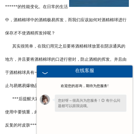
******的性能变化。在日常的生活
中，酒精棉球中的酒精极易挥发，而我们应该如何对酒
精棉球进行
保存才不使酒精挥发掉呢？
其实很简单，在我们用完之后要将酒精棉球放置在阴凉通风的
地方，并且要将酒精棉球的口进行密封，防止酒精的挥发。并且由
在线客服
于酒精棉球具有一定的危险性，因而要放置在孩子够到的地方，防
止与易
燃易爆物品接触，从而造成危险的发生。
欢迎您的咨询，期待为您服务!
***后提醒大家的是酒精棉球的******作用还是有限的，因而在
您好呀～很高兴为您服务！😊 有什么问
题都可以跟我说哦。
使用中要慎重，此外酒精棉球的刺激性很大，因而如果长期的进行
反复的对皮肤******也是不合适的。而医用酒精棉球也并非是神