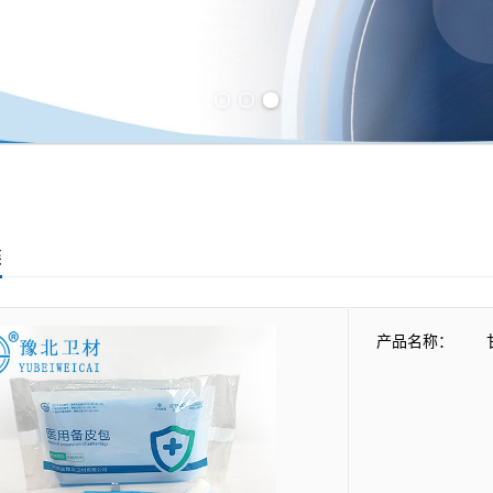
Previous slide
Next slide
类
产品名称：