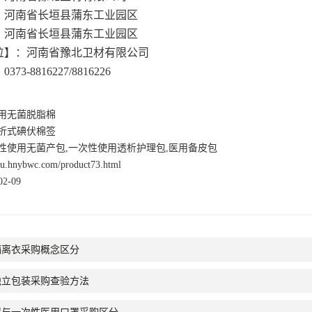
：河南省长垣县蒲东工业园区
：河南省长垣县蒲东工业园区
位】：河南省豫北卫材有限公司
：
0373-8816227/8816226
用无菌脱脂棉
折式碘伏棉签
性使用无菌产包,一次性使用透析护理包,医用备皮包
nsu.hnybwc.com/product73.html
2-09
隔离衣采购概念区分
独立包装采购查验方法