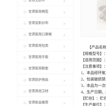
甘肃无纺布
甘肃医用棉签
甘肃显影纱布
甘肃医用口罩帽
甘肃医用包类
【产品名
【规格型号】
甘肃医用手套
【适用范围】
【注意事项】
甘肃医用鞋套
1
、本品经环
2
、包装破损
甘肃防护用品
3
、本品为一
甘肃其他卫材
4
、生产日期
【贮存】：贮
甘肃新品推荐
【生产单位】