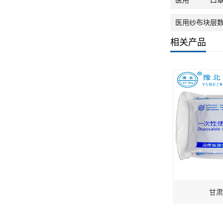
医用*****
医用纱布块层
相关产品
甘肃