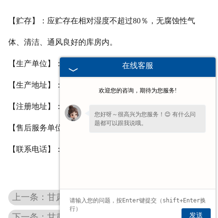
【贮存】：应贮存在相对湿度不超过
80
％，无腐蚀性气
体、清洁、通风良好的库房内。
【生产单位】：河南省豫北卫材有限公司
在线客服
【生产地址】：河南省长垣县蒲东工业园区
欢迎您的咨询，期待为您服务!
【注册地址】：河南省长垣县蒲东工业园区
您好呀～很高兴为您服务！😊 有什么问
题都可以跟我说哦。
【售后服务单位】：河南省豫北卫材有限公司
【联系电话】：
0373-8816227/8816226
上一条：甘肃耳鼻喉棉签
发送
下一条：甘肃易折式碘伏棉签