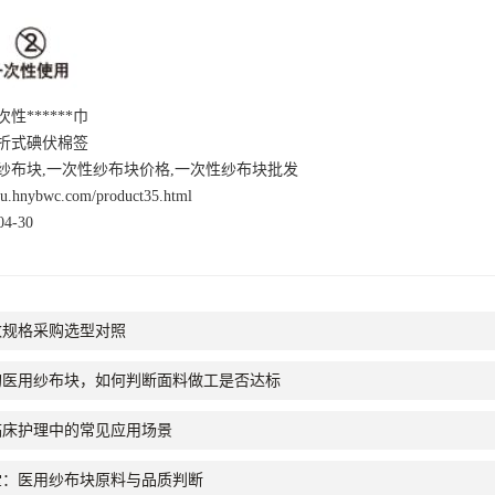
性******巾
折式碘伏棉签
纱布块,一次性纱布块价格,一次性纱布块批发
nsu.hnybwc.com/product35.html
4-30
数规格采购选型对照
量采购医用纱布块，如何判断面料做工是否达标
临床护理中的常见应用场景
堂：医用纱布块原料与品质判断