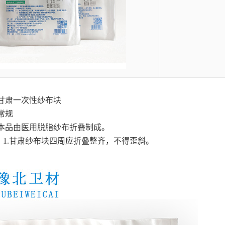
甘肃一次性纱布块
常规
:本品由医用脱脂纱布折叠制成。
1.
甘肃纱布块
四周应折叠整齐，不得歪斜。