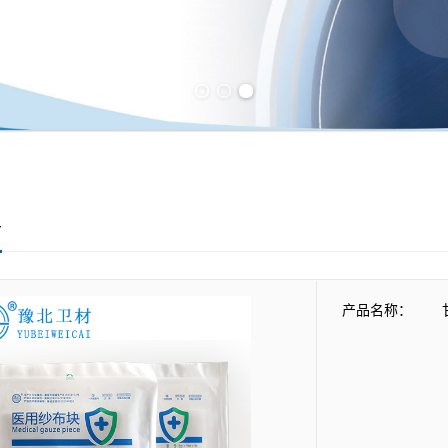
Previous slide
Next slide
布
产品名称：