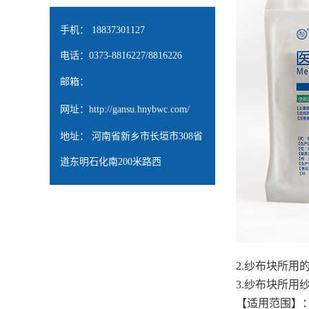
手机： 18837301127
电话：0373-8816227/8816226
邮箱：
网址：
http://gansu.hnybwc.com/
地址： 河南省新乡市长垣市308省
道东明石化南200米路西
2.纱布块所用
3.纱布块所用纱
【适用范围】