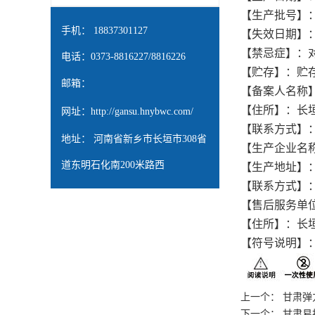
【生产批号】
手机： 18837301127
【失效日期】
【禁忌症】：
电话：0373-8816227/8816226
【贮存】：贮
邮箱：
【备案人名称
【住所】：长
网址：
http://gansu.hnybwc.com/
【联系方式】：037
地址： 河南省新乡市长垣市308省
【生产企业名
道东明石化南200米路西
【生产地址】
【联系方式】：037
【售后服务单
【住所】：长
【符号说明】
上一个：
甘肃弹
下一个：
甘肃易