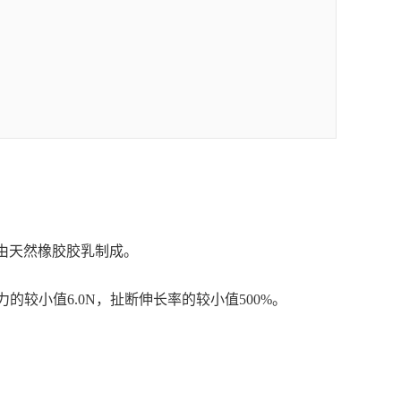
品由天然橡胶胶乳制成。
断力的较
小值6.0N，扯断伸长率的较小值500%。