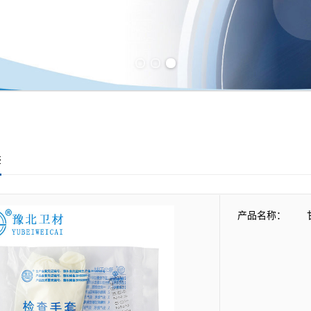
Previous slide
Next slide
套
产品名称：