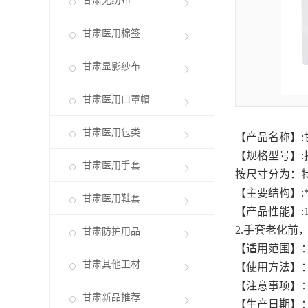
甘肃无纺布
甘肃医用棉签
甘肃显影纱布
甘肃医用口罩帽
甘肃医用包类
【产品名称】:
【规格型号】
甘肃医用手套
按尺寸分为：特
【主要结构】:
甘肃医用鞋套
【产品性能】:
2.手套老化前
甘肃防护用品
【适用范围】：
甘肃其他卫材
【使用方法】
【注意事项】
甘肃新品推荐
【生产日期】