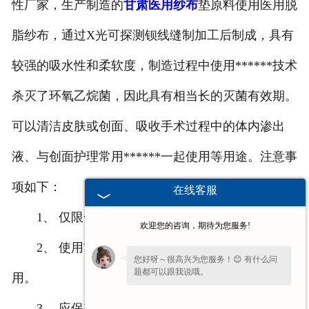
性厂家，生产制造的
甘肃医用纱布
垫原料使用医用脱
甘肃医用鞋套
脂纱布，通过X光可探测钡线缝制加工后制成，具有
甘肃防护用品
较强的吸水性和柔软度，制造过程中使用******技术
甘肃其他卫材
杀灭了环氧乙烷菌，因此具有相当长的灭菌有效期。
可以清洁皮肤或创面、吸收手术过程中的体内渗出
甘肃新品推荐
液、与创面护理常用******一起使用等用途。注意事
项如下：
在线客服
1、 仅限一次性使用，不可回收利用。
欢迎您的咨询，期待为您服务!
2、 使用前检查包装，如出现破损情况禁止使
您好呀～很高兴为您服务！😊 有什么问
题都可以跟我说哦。
用。
3、 应保存于干燥、通风且无腐蚀性气体的环境