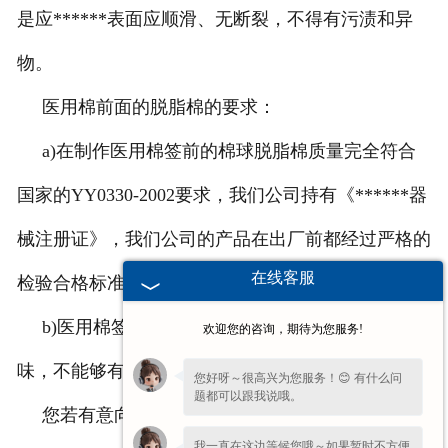
是应******表面应顺滑、无断裂，不得有污渍和异
物。
医用棉前面的脱脂棉的要求：
a)在制作医用棉签前的棉球脱脂棉质量完全符合
国家的YY0330-2002要求，我们公司持有《******器
械注册证》，我们公司的产品在出厂前都经过严格的
在线客服
检验合格标准；
b)医用棉签前的棉花纤维应该柔软、洁白、无
欢迎您的咨询，期待为您服务!
味，不能够有黄斑、污渍和异物。
您好呀～很高兴为您服务！😊 有什么问
题都可以跟我说哦。
您若有意向请联系我们，我们会以******的服务
我一直在这边等候您哦～如果暂时不方便