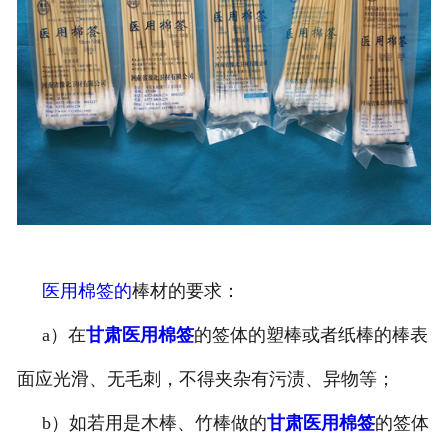
医用棉签的
棒材的要求：
a）在
甘肃医用棉签
的签体的塑棒或者纸棒的棒表
面应光滑、无毛刺，不得夹杂有污渍、异物等；
b）如若用是木棒、竹棒做的
甘肃医用棉签
的签体