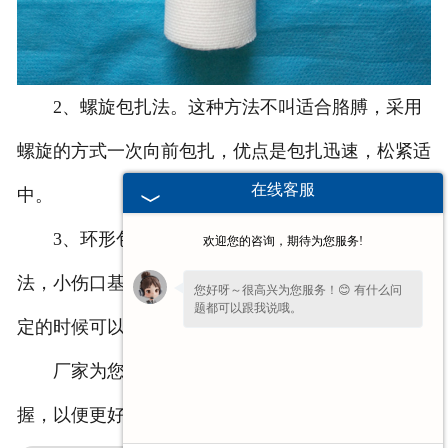
2、螺旋包扎法。这种方法不叫适合胳膊，采用
螺旋的方式一次向前包扎，优点是包扎迅速，松紧适
在线客服
中。
3、环形包扎法。这是大家比较常用的一种方
欢迎您的咨询，期待为您服务!
法，小伤口基本上都使用的是这种方法。在***后固
您好呀～很高兴为您服务！😊 有什么问
题都可以跟我说哦。
定的时候可以把带尾剪开，方便打结固定。
厂家为您介绍的上述3种方法希望大家可以掌
握，以便更好的包扎。