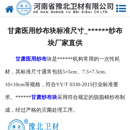
网站首页
关于我们
甘肃医用纱布块标准尺寸_******纱布
新闻动态
块厂家直供
产品中心
甘肃医用纱布
块是******机构常用的一次性耗
资质荣誉
材，其标准尺寸通常包括5×5cm、7.5×7.5cm、
厂房设备
10×10cm等规格，符合YY/T 0330-2015行业标准要
人才招聘
求。******
甘肃纱布块
采用符合规定的脱脂棉纱布制
成，经过严格的灭菌处理工序。
联系我们