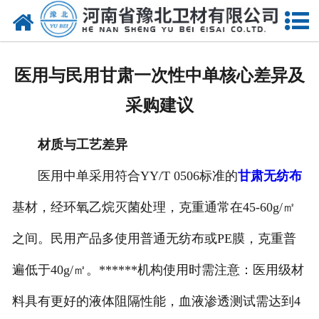
网站首页
关于我们
医用与民用甘肃一次性中单核心差异及
新闻动态
采购建议
产品中心
材质与工艺差异
资质荣誉
医用中单采用符合YY/T 0506标准的
甘肃无纺布
厂房设备
基材，经环氧乙烷灭菌处理，克重通常在45-60g/㎡
人才招聘
之间。民用产品多使用普通无纺布或PE膜，克重普
遍低于40g/㎡。******机构使用时需注意：医用级材
联系我们
料具有更好的液体阻隔性能，血液渗透测试需达到4