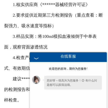
1.核实供应商《******器械经营许可证》
2.要求提供近期第三方检测报告（重点查看：断
裂强力、吸水速度等指标）
3.样品实测：将100ml模拟血液倾倒于中单表
面，观察背面渗透情况
在线客服
4.检查产品包装：应有清晰的生产日期、灭菌方
式、有效期信息
欢迎您的咨询，期待为您服务!
建议******机构建立采购档案，保存每批次产品
您好呀～很高兴为您服务！😊 有什么问
题都可以跟我说哦。
的检测报告和质量******书，定期对库存产品进行抽
请问您是想了解产品详情、报价，还是售
样检查。
后相关问题呢？