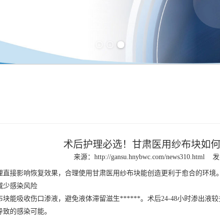
Previous slide
Next slide
术后护理必选！甘肃医用纱布块如
来源：
http://gansu.hnybwc.com/news310.html
发
直接影响恢复效果，合理使用
甘肃医用纱布
块能创造更利于愈合的环境
减少感染风险
布块
能吸收伤口渗液，避免液体滞留滋生******。术后24-48小时渗
导致的感染可能。