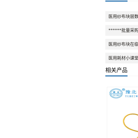
医用纱布块层
******批
医用纱布块在
医用耗材小课
相关产品