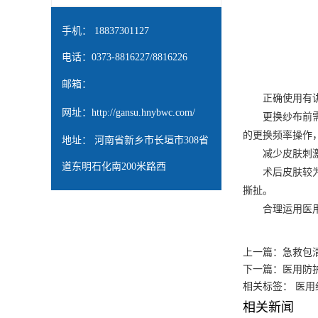
手机： 18837301127
电话：0373-8816227/8816226
邮箱：
正确使用有
网址：
http://gansu.hnybwc.com/
更换纱布前需清
的更换频率操作
地址： 河南省新乡市长垣市308省
减少皮肤刺
道东明石化南200米路西
术后皮肤较为敏
撕扯。
合理运用医用纱
上一篇：
急救包
下一篇：
医用防
相关标签： 医用
相关新闻