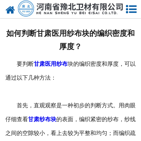
网站首页
关于我们
如何判断甘肃医用纱布块的编织密度和
新闻动态
厚度？
产品中心
要判断
甘肃医用纱布
块的编织密度和厚度，可以
资质荣誉
通过以下几种方法：
厂房设备
人才招聘
首先，直观观察是一种初步的判断方式。用肉眼
仔细查看
甘肃纱布块
的表面，编织紧密的纱布，纱线
联系我们
之间的空隙较小，看上去较为平整和均匀；而编织疏