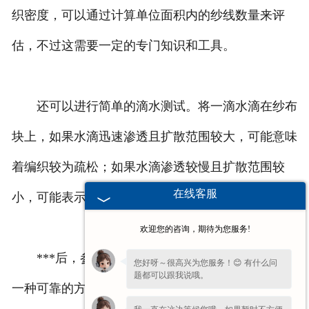
织密度，可以通过计算单位面积内的纱线数量来评
估，不过这需要一定的专门知识和工具。
还可以进行简单的滴水测试。将一滴水滴在纱布
块上，如果水滴迅速渗透且扩散范围较大，可能意味
着编织较为疏松；如果水滴渗透较慢且扩散范围较
在线客服
小，可能表示编织较紧密。
欢迎您的咨询，期待为您服务!
***后，参考产品的说明书或质量检测报告也是
您好呀～很高兴为您服务！😊 有什么问
题都可以跟我说哦。
一种可靠的方法。正规的产品通常会提供关于编织密