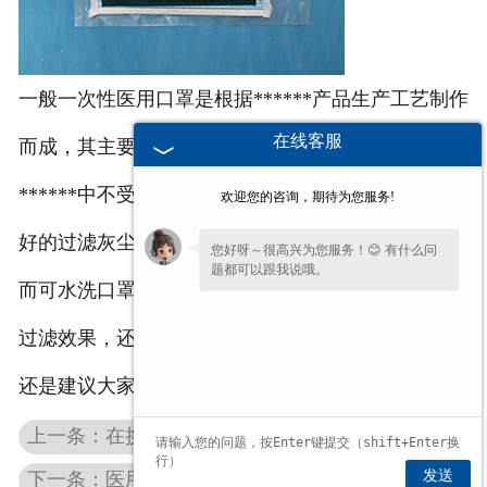
一般一次性医用口罩是根据******产品生产工艺制作
在线客服
而成，其主要的用途之一是为了能够让******护士在
******中不受到病原菌的侵袭导致感染，所以具有良
欢迎您的咨询，期待为您服务!
好的过滤灰尘、阻隔******的作用。
您好呀～很高兴为您服务！😊 有什么问
题都可以跟我说哦。
而可水洗口罩的种类很多，所以不一定能够起到好的
过滤效果，还是需要根据使用说明来判断。所以小编
还是建议大家使用的一次性医用口罩为宜。
上一条：在挑选甘肃医用纱布块的时候应该注意哪方面？
发送
下一条：医用防护服与隔离衣采购概念区分