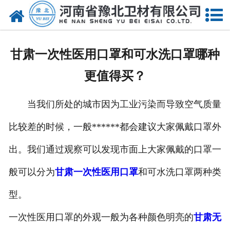
网站首页
关于我们
甘肃一次性医用口罩和可水洗口罩哪种
新闻动态
更值得买？
产品中心
当我们所处的城市因为工业污染而导致空气质量
资质荣誉
比较差的时候，一般******都会建议大家佩戴口罩外
厂房设备
出。我们通过观察可以发现市面上大家佩戴的口罩一
人才招聘
般可以分为
甘肃一次性医用口罩
和可水洗口罩两种类
型。
联系我们
一次性医用口罩的外观一般为各种颜色明亮的
甘肃无