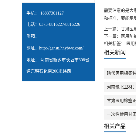
需要注意的是大
手机： 18837301127
和标准，要能承
电话：0373-8816227/8816226
上一篇：
甘肃医
邮箱：
下一篇：
医用防
相关标签： 医用
网址：
http://gansu.hnybwc.com/
相关新闻
地址： 河南省新乡市长垣市308省
道东明石化南200米路西
碘伏医用棉签
河南豫北卫材
甘肃医用棉签
一次性使用甘
相关产品