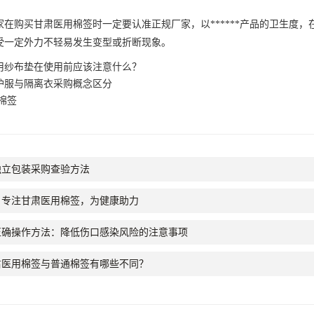
家在购买
甘肃医用棉签
时一定要认准正规厂家，以******产品的卫生
受一定外力不轻易发生变型或折断现象。
用纱布垫在使用前应该注意什么？
护服与隔离衣采购概念区分
棉签
独立包装采购查验方法
：专注甘肃医用棉签，为健康助力
正确操作方法：降低伤口感染风险的注意事项
肃医用棉签与普通棉签有哪些不同？