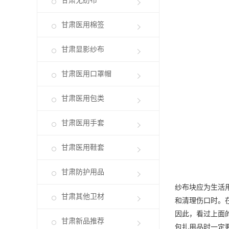
甘肃无纺布
甘肃医用棉签
甘肃显影纱布
甘肃医用口罩帽
甘肃医用包类
甘肃医用手套
甘肃医用鞋套
甘肃防护用品
纱布块应为生活用
甘肃其他卫材
和清理伤口时。在
因此，看过上面
甘肃新品推荐
包扎用品时一定