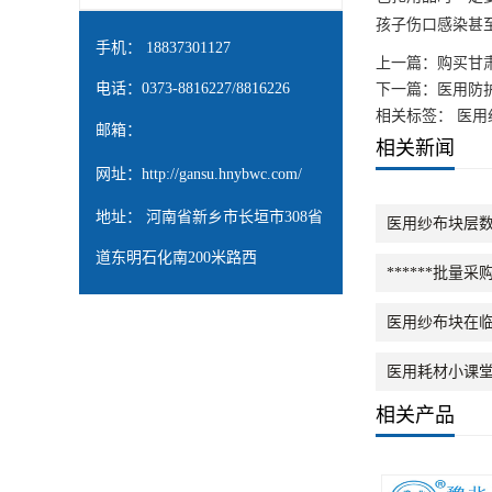
孩子伤口感染甚
手机： 18837301127
上一篇：
购买甘
电话：0373-8816227/8816226
下一篇：
医用防
相关标签： 医用
邮箱：
相关新闻
网址：
http://gansu.hnybwc.com/
地址： 河南省新乡市长垣市308省
医用纱布块层
道东明石化南200米路西
******批
医用纱布块在
医用耗材小课
相关产品