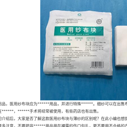
品，医用纱布块应为******用品，并进行特殊******。细纱可以在
******，******手术将经常被使用，有些药店也有出售。
的介绍后，大家是否了解这款医用纱布块与薄纱的区别呢？在此小编也想提醒
要多注意，不要把非******用品用在裸露的伤口包扎，更不要用不合格