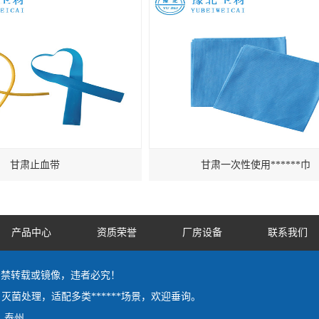
甘肃止血带
甘肃一次性使用******巾
产品中心
资质荣誉
厂房设备
联系我们
 by严禁转载或镜像，违者必究！
灭菌处理，适配多类******场景，欢迎垂询。
泰州