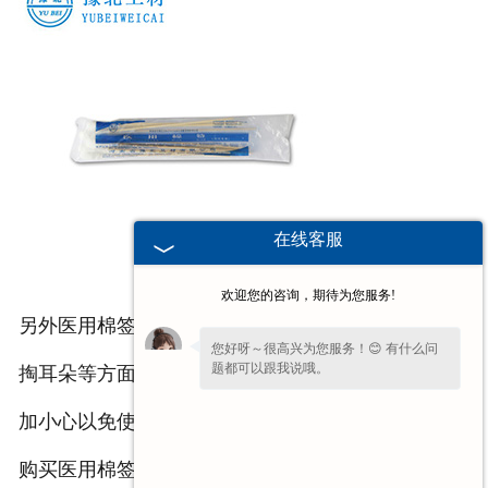
在线客服
欢迎您的咨询，期待为您服务!
另外医用棉签的除了能够擦拭药水还能进行对化妆、
您好呀～很高兴为您服务！😊 有什么问
题都可以跟我说哦。
掏耳朵等方面进行应用，只是在使用医用棉签时应多
加小心以免使其棉签的木棒伤害自己。
购买医用棉签时，一定要选择正规厂家产品哦！也要