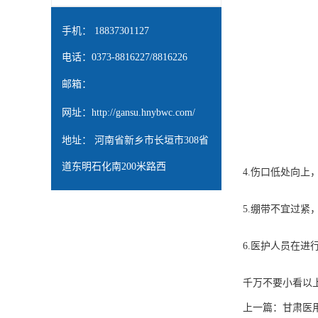
手机： 18837301127
电话：0373-8816227/8816226
邮箱：
网址：
http://gansu.hnybwc.com/
地址： 河南省新乡市长垣市308省
道东明石化南200米路西
4.伤口低处向上
5.绷带不宜过
6.医护人员在
千万不要小看以
上一篇：
甘肃医