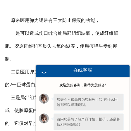
原来医用弹力绷带有三大防止瘢痕的功能，
一是可以造成伤口缝合处局部组织缺氧，使成纤维细
胞、胶原纤维和基质失去氧的滋养，使瘢痕增生受到抑
制。
在线客服
二是医用弹力绷带的压力可以使局部血清中抑制胶原酶
的2一巨球蛋白减少，这样有利于胶原的分解。
欢迎您的咨询，期待为您服务!
三是局部组织受压之后，可以减少粘多糖的沉积和合
您好呀～很高兴为您服务！😊 有什么问
题都可以跟我说哦。
成，使胶原蛋白合成减少。当然医用弹力绷带不是******
请问您是想了解产品详情、报价，还是售
的，它仅对早期的瘢痕有效，对那些一年以上的已成熟的
后相关问题呢？