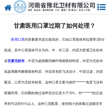
网站首页
关于我们
甘肃医用口罩过期了如何处理？
新闻动态
医用口罩
的质量要求是比较高的，它由口罩面体和拉紧带2部分
产品中心
组成，其中口罩面体可分为内、中、外三层，内层为普通卫生纱布
资质荣誉
或
甘肃无纺布
，中层为超细聚丙烯纤维熔喷材料层，外层为无纺布
厂房设备
或超薄聚丙烯熔喷材料层。外层具有防飞沫设计，中层过滤，内层
人才招聘
吸湿，口罩为无纺布材质。这种口罩主要为保护******免受飞沫和
联系我们
喷溅所用，它的颗粒物过滤率也仅仅是大于30%，对******的过滤
率则可达到95%以上。这种三层配置，使得细小的病毒过滤都非常