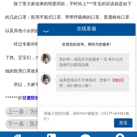
除了受大家追捧的明星同款，平时街上***常见的应该就是如下
的几款口罩：医用平面式口罩、带带呼吸阀的口罩、普通棉布口罩
在线客服
以及其他小众的妖艳贱货。
经过专家对样本进行检测后，这些口罩的防护和过滤效果一目
欢迎您的咨询，期待为您服务!
了然。宝宝们，大家花了那么多毛爷爷抢购的明星同款，真的连5毛
您好呀～很高兴为您服务！😊 有什么问
题都可以跟我说哦。
钱的医用口罩效果都不如！
如果您现在不方便电话，您留个
【微信】
所以，大家平时买明星同款可以，但是雾霾天出行还是佩戴
吧，咱们微信上聊！
******的
甘肃防护口罩
为好，别拿生命健康开玩笑！
上一条：为什么要选择使用甘肃医用口罩？
发送
下一条：医用防护服与隔离衣采购概念区分