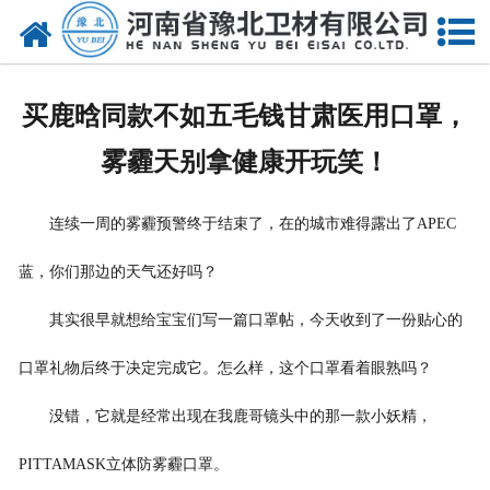
网站首页
关于我们
买鹿晗同款不如五毛钱甘肃医用口罩，
新闻动态
雾霾天别拿健康开玩笑！
产品中心
连续一周的雾霾预警终于结束了，在的城市难得露出了APEC
资质荣誉
蓝，你们那边的天气还好吗？
厂房设备
其实很早就想给宝宝们写一篇口罩帖，今天收到了一份贴心的
人才招聘
口罩礼物后终于决定完成它。怎么样，这个口罩看着眼熟吗？
联系我们
没错，它就是经常出现在我鹿哥镜头中的那一款小妖精，
PITTAMASK立体防雾霾口罩。